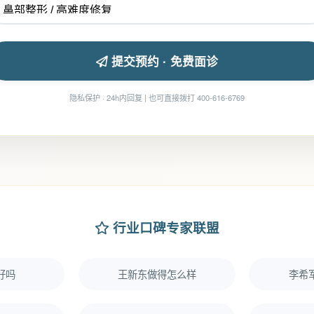
提交预约 · 免费面诊
隐私保护 · 24h内回复 | 也可直接拨打 400-616-6769
行业口碑专家联盟
好吗
王新东做得怎么样
李希